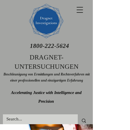
1800-222-5624
DRAGNET-
UNTERSUCHUNGEN
Beschleunigung von Ermittlungen und Rechtsverfahren mit
einer professionellen und einzigartigen Erfahrung
Accelerating Justice with Intelligence and
Precision