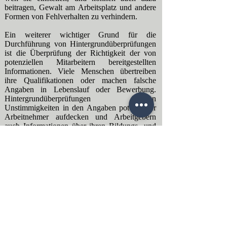
beitragen, Gewalt am Arbeitsplatz und andere
Formen von Fehlverhalten zu verhindern.
Ein weiterer wichtiger Grund für die
Durchführung von Hintergrundüberprüfungen
ist die Überprüfung der Richtigkeit der von
potenziellen Mitarbeitern bereitgestellten
Informationen. Viele Menschen übertreiben
ihre Qualifikationen oder machen falsche
Angaben in Lebenslauf oder Bewerbung.
Hintergrundüberprüfungen können
Unstimmigkeiten in den Angaben potenzieller
Arbeitnehmer aufdecken und Arbeitgebern
auch Informationen über ihren Bildungs- und
Beschäftigungsverlauf liefern.
Hintergrundüberprüfungen können
Arbeitgebern auch helfen, die Einstellung von
Personen zu vermeiden, die eine Haftung oder
ein Risiko für das Unternehmen darstellen
könnten. Wenn beispielsweise ein potenzieller
Mitarbeiter eine Vorgeschichte von
finanziellem Missmanagement oder Betrug hat,
kann ein Arbeitgeber entscheiden, ihn nicht
einzustellen, um das Vermögen des