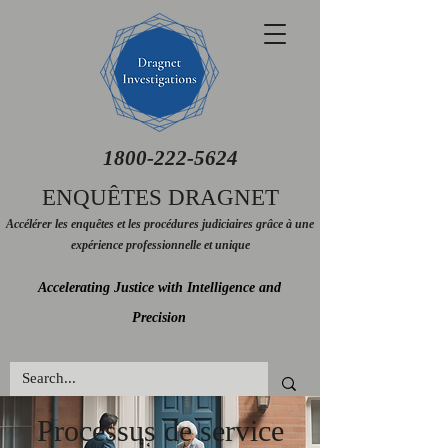
1800-222-5624
ENQUÊTES DRAGNET
Accélérer les enquêtes et les procédures judiciaires grâce à une
expérience professionnelle et unique
Accelerating Justice with Intelligence and
Precision
Processus de service