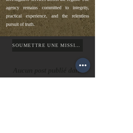
agency remains committed to integrity,
practical experience, and the relentless
pursuit of truth.
SOUMETTRE UNE MISSION
Aucun post publié dans
cette langue
actuellement
Dès que de nouveaux posts seront
publiés, vous les verrez ici.