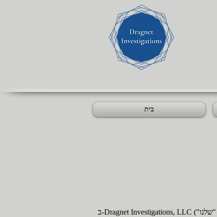
בית
ב-Dragnet Investigations, LLC ("החברה", "אנחנו", "אנחנו" או "שלנו"), אנו מחויבים להגן על הפרטיות של לקוחותינו ומבקרי האתר שלנו. מדיניות פרטיות זו