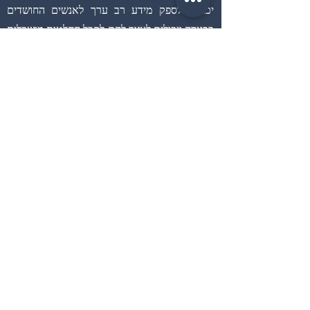
יכולים לספק מידע רב ערך לאנשים החושדים
בבגידה ויכולים לעזור להם לקבל החלטות מושכלות
לגבי מערכת היחסים ביניהם. בנוסף, חוקר פרטי
יכול לנהל את החקירה באופן דיסקרטי ומקצועי,
המאפשר ללקוחות לקבל ראיות קונקרטיות לפני
שהם מתעמתים עם בן זוגם.
להלן דוגמה של חוקר פרטי שנשכר
כדי לבצע מעקבים אחר תביעת
פיצויים של עובדים הונאה.
חוקר פרטי, ג'ון סמית', נשכר על ידי חברת
ביטוח, ABC Insurance, כדי לנהל מעקב אחר
תביעת פיצויים של עובדים. התביעה הוגשה על
ידי עובד בשם מר בראון, אשר הצהיר כי הוא
נפגע בעבודה ואינו מסוגל לעבוד. בחברת
הביטוח חשדו לגבי תקפות התביעה שכן העובד