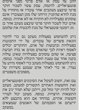
להגן על עסק או אדם פרטי מפני איומים
פוטנציאליים. לדוגמה, עסק עשוי לשכור חוקר
פרטי שיבצע מעקבים אחר עובדיו או מתחריו על
מנת לוודא שהקניין הרוחני שלו מוגן ושעובדיו אינם
עוסקים בפעילויות לא חוקיות או לא אתיות. בנוסף,
אדם יכול לשכור חוקר פרטי שיבצע מעקב אחר בן
זוג רומנטי פוטנציאלי על מנת להבטיח את שלומם.
ניתן להשתמש בפעולות מעקב גם כדי לחקור
הונאת פיצויים של עובדים. על ידי התבוננות
בפעילויות ובתנועות של אדם, החוקרים יכולים
לאסוף ראיות לכך שהאדם מגזים או בדה תביעת
פציעה, או שהם עוסקים בפעילויות שאינן עולות
בקנה אחד עם טענת חוסר היכולת לעבוד. בנוסף,
ניתן להשתמש בפעולות מעקב כדי לאסוף מידע על
נעדר, או כדי לאתר אדם שנמנע משירות של
מסמכים משפטיים.
עם זאת, חשוב לשקול את הסיכונים הפוטנציאליים
ואת החששות האתיים הקשורים למעקב. מעקב
יכול להיות יקר וגוזל זמן, וייתכן שלא תמיד יניב את
התוצאות הרצויות. בנוסף, מעקב יכול לעורר
חששות אתיים, במיוחד אם הוא מתבצע ללא
ידיעתם או הסכמתם של האנשים שנמצאים
במעקב.