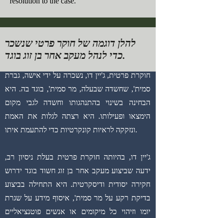
resolution to the case.
להלן דוגמה של חוקר פרטי שנשכר
כדי לנהל מעקב אחר בן זוג בוגד.
חוקרת פרטית, ג'יין דו, נשכרה על ידי אישה, גברת
סמית', שחשדה שבעלה, מר סמית', בוגד בה. היא
הבחינה בשינוי בהתנהגותו וחשדה לגבי מקום
הימצאו ופעילותו. היא רצתה לגלות את האמת
ונזקקה לראיות קונקרטיות כדי להתעמת איתו.
ג'יין דו, בהיותה חוקרת פרטית בעלת ניסיון רב,
ידעה שביצוע מעקב אחר בן זוג חשוד בוגד ידרוש
חקירה יסודית ודיסקרטית. היא התחילה בביצוע
בדיקת רקע על מר סמית', איסוף מידע על שגרת
יומו וזיהוי כל מיקומים או אנשים פוטנציאליים