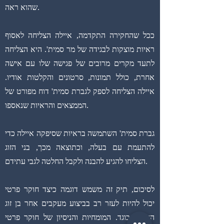
שהוא ראה.
ככל שהחקירה התקדמה, איילה הצליחה לאסוף
ראיות מוצקות לבגידה של מר סמית'. היא הצליחה
לתעד מקרים מרובים של פגישה שלו עם אישה
אחרת, כולל תמונות, סרטונים והקלטות אודיו.
איילה הצליחה לספק לגברת סמית' דוח מפורט של
הממצאים והראיות שנאספו.
גברת סמית' השתמשה בראיות שסיפקה איילה כדי
להתעמת עם בעלה, וכתוצאה מכך, בני הזוג
הצליחו להגיע להבנה ולקבל החלטה לגבי עתידם.
לסיכום, תיק זה משמש דוגמה כיצד חוקר פרטי
יכול להיות לעזר רב בביצוע מעקבים אחר בן זוג
החשוד בוגד. המומחיות והניסיון של חוקר פרטי