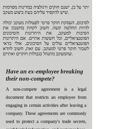
יתר על כן, ישנם חוקים ורגולציה במדינות מסוימות
שיש להקפיד עליהם בעת ביצוע מעקב.
לסיכום, העסקת חוקר פרטי לפעולות מעקב יכולה
להיות החלטה קשה. חשוב לקחת בחשבון את
הסיבות למעקב, את היתרונות והסיכונים
הפוטנציאליים, וכל חששות אתיים. אם היתרונות
הפוטנציאליים עולים על הסיכונים, אולי כדאי
לשכור חוקר פרטי למעקב. עם זאת, חשוב לוודא
שהמעקב מתנהל בגבולות חוקיים ואתיים.
Have an ex-employee breaking
their non-compete?
A non-compete agreement is a legal
document that restricts an employee from
engaging in certain activities after leaving a
company. These agreements are commonly
used to protect a company's trade secrets,